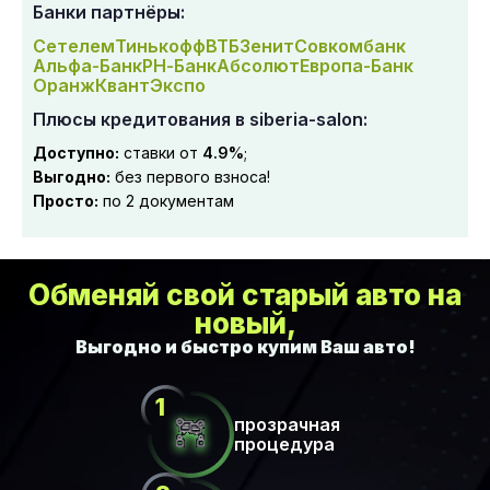
Банки партнёры:
Сетелем
Тинькофф
ВТБ
Зенит
Совкомбанк
Альфа-Банк
РН-Банк
Абсолют
Европа-Банк
Оранж
Квант
Экспо
Плюсы кредитования в siberia-salon:
Доступно:
ставки от
4.9%
;
Выгодно:
без первого взноса!
Просто:
по 2 документам
Обменяй свой старый авто на
новый,
прозрачная
процедура