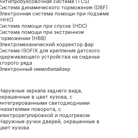
Антипробуксовочная система (TCS)
Система динамического торможения (DBF)
Электронная система помощи при подъёме
(HHC)
Система помощи при спуске (HDC)
Система помощи при экстренном
торможении (HBB)
Электромеханический корректор фар
Система ISOFIX для крепления детского
удерживающего устройства на сиденье
второго ряда
Электронный иммобилайзер
Наружные зеркала заднего вида,
окрашенные в цвет кузова, с
интегрированными светодиодными
указателями поворота, с
электрорегулировкой и подогревом
Наружные ручки дверей, окрашенные в
цвет кузова