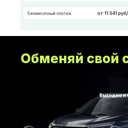
от 11 541 руб
Ежемесячный платеж
Обменяй свой с