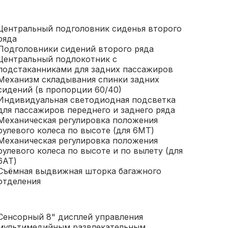
Центральный подголовник сиденья второго
ряда
Подголовники сидений второго ряда
Центральный подлокотник с
подстаканниками для задних пассажиров
Механизм складывания спинки задних
сидений (в пропорции 60/40)
Индивидуальная светодиодная подсветка
для пассажиров переднего и заднего ряда
Механическая регулировка положения
рулевого колеса по высоте (для 6МТ)
Механическая регулировка положения
рулевого колеса по высоте и по вылету (для
6АТ)
Съёмная выдвижная шторка багажного
отделения
Сенсорный 8" дисплей управления
мультимедийным развлекательным