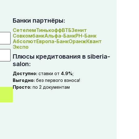
Банки партнёры:
Сетелем
Тинькофф
ВТБ
Зенит
Совкомбанк
Альфа-Банк
РН-Банк
Абсолют
Европа-Банк
Оранж
Квант
Экспо
Плюсы кредитования в siberia-
salon:
Доступно:
ставки от
4.9%
;
Выгодно:
без первого взноса!
Просто:
по 2 документам