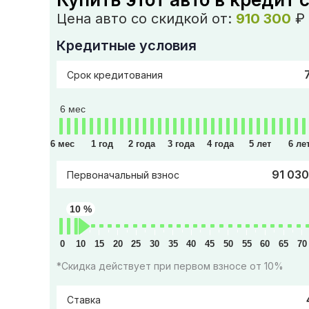
Цена авто со скидкой от:
910 300
₽
Кредитные условия
Срок кредитования
6 мес
6 мес
1 год
2 года
3 года
4 года
5 лет
6 ле
91 030
Первоначальный взнос
10 %
0
10
15
20
25
30
35
40
45
50
55
60
65
70
*Скидка действует при первом взносе от 10%
Ставка