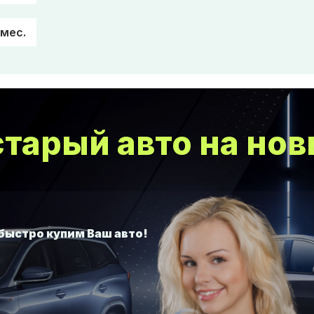
/мес.
тарый авто на нов