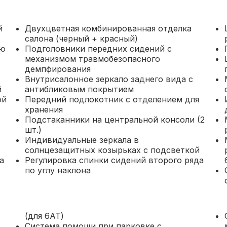
й
Двухцветная комбинированная отделка
салона (черный + красный)
ью
Подголовники передних сидений с
механизмом травмобезопасного
демпфирования
Внутрисалонное зеркало заднего вида с
й
антибликовым покрытием
ой
Передний подлокотник с отделением для
хранения
Подстаканники на центральной консоли (2
шт.)
Индивидуальные зеркала в
солнцезащитных козырьках с подсветкой
а
Регулировка спинки сидений второго ряда
по углу наклона
(для 6АТ)
Система помощи при парковке с