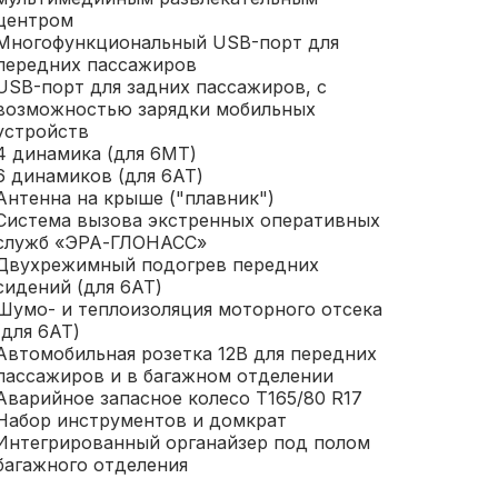
центром
Многофункциональный USB-порт для
передних пассажиров
USB-порт для задних пассажиров, с
возможностью зарядки мобильных
устройств
4 динамика (для 6МТ)
6 динамиков (для 6АТ)
Антенна на крыше ("плавник")
Система вызова экстренных оперативных
служб «ЭРА-ГЛОНАСС»
Двухрежимный подогрев передних
сидений (для 6АТ)
Шумо- и теплоизоляция моторного отсека
(для 6АТ)
Автомобильная розетка 12В для передних
пассажиров и в багажном отделении
Аварийное запасное колесо T165/80 R17
Набор инструментов и домкрат
Интегрированный органайзер под полом
багажного отделения