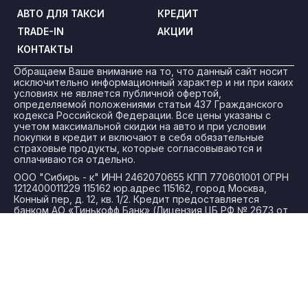
АВТО ДЛЯ ТАКСИ
КРЕДИТ
TRADE-IN
АКЦИИ
КОНТАКТЫ
Обращаем Ваше внимание на то, что данный сайт носит
исключительно информационный характер и ни при каких
условиях не является публичной офертой,
определяемой положениями статьи 437 Гражданского
кодекса Российской Федерации. Все цены указаны с
учетом максимальной скидки на авто и при условии
покупки в кредит и включают в себя обязательные
страховые продукты, которые согласовываются и
оплачиваются отдельно.
ООО "Сибирь - к" ИНН 2462070655 КПП 770601001 ОГРН
1212400011229 115162 юр.адрес 115162, город Москва,
Конный пер, д. 12, кв. 1/2. Кредит предоставляется
банком АО «Тинькофф Банк» (Лицензия ЦБ РФ № 2673 от
24.03.2015).
Политика конфиденциальности
Для получения более подробной информации об
указанных акциях, а также о стоимости автомобилей
обращайтесь к менеджерам по продажам.