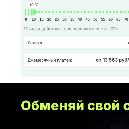
10 %
0
10
15
20
25
30
35
40
45
50
55
60
65
70
*Скидка действует при первом взносе от 10%
Ставка
от 13 563 руб
Ежемесячный платеж
Обменяй свой с