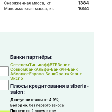
1384
Снаряженная масса, кг.
1684
Максимальная масса, кг.
Банки партнёры:
Сетелем
Тинькофф
ВТБ
Зенит
Совкомбанк
Альфа-Банк
РН-Банк
Абсолют
Европа-Банк
Оранж
Квант
Экспо
Плюсы кредитования в siberia-
salon:
Доступно:
ставки от
4.9%
;
Выгодно:
без первого взноса!
Просто:
по 2 документам