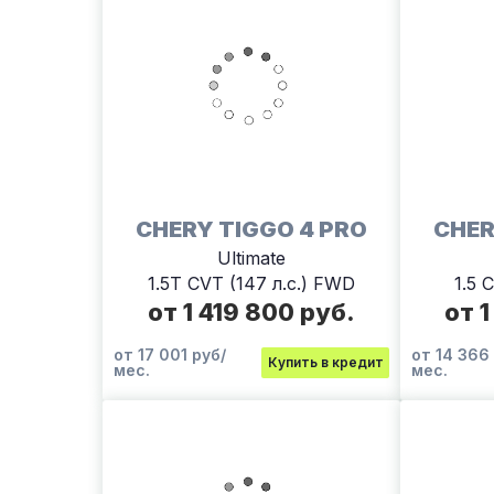
CHERY TIGGO 4 PRO
CHER
Ultimate
1.5T CVT (147 л.с.) FWD
1.5 
от 1 419 800 руб.
от 1
от 17 001 руб/
от 14 366
Купить в кредит
мес.
мес.