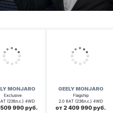
ELY MONJARO
GEELY MONJARO
Exclusive
Flagship
8AT (238л.с.) 4WD
2.0 8AT (238л.с.) 4WD
 509 990 руб.
от 2 409 990 руб.