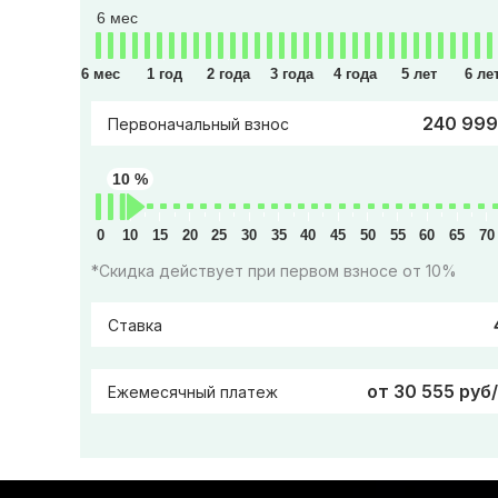
6 мес
6 мес
1 год
2 года
3 года
4 года
5 лет
6 ле
240 999
Первоначальный взнос
10 %
0
10
15
20
25
30
35
40
45
50
55
60
65
70
*Скидка действует при первом взносе от 10%
Ставка
от 30 555 руб
Ежемесячный платеж