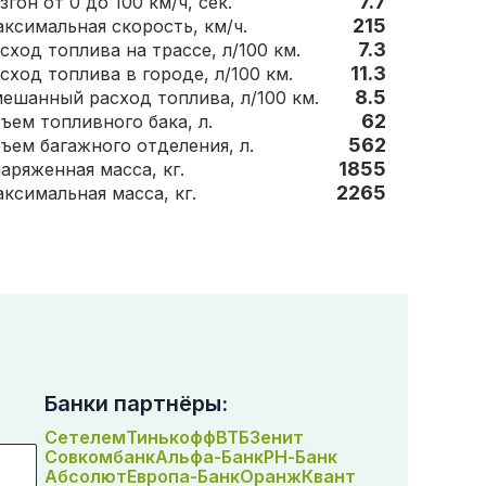
7.7
згон от 0 до 100 км/ч, сек.
215
Максимальная скорость, км/ч.
7.3
сход топлива на трассе, л/100 км.
11.3
сход топлива в городе, л/100 км.
8.5
ешанный расход топлива, л/100 км.
62
Объем топливного бака, л.
562
Объем багажного отделения, л.
1855
Снаряженная масса, кг.
2265
Максимальная масса, кг.
Банки партнёры:
Сетелем
Тинькофф
ВТБ
Зенит
Совкомбанк
Альфа-Банк
РН-Банк
Абсолют
Европа-Банк
Оранж
Квант