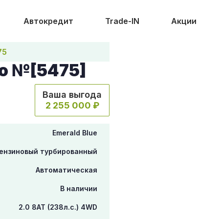
Автокредит
Trade-IN
Акции
75
o №[5475]
Ваша выгода
2 255 000 ₽
Emerald Blue
ензиновый турбированный
Автоматическая
В наличии
2.0 8AT (238л.с.) 4WD