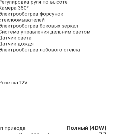
Регулировка руля по высоте
Камера 360°
Электрообогрев форсунок
стеклоомывателей
Электрообогрев боковых зеркал
Система управления дальним светом
Датчик света
Датчик дождя
Электрообогрев лобового стекла
Розетка 12V
Полный (4DW)
п привода