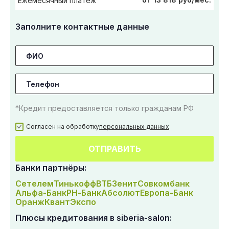
Ежемесячный платеж
Заполните контактные данные
*Кредит предоставляется только гражданам РФ
Согласен на обработку
персональных данных
ОТПРАВИТЬ
Банки партнёры:
Сетелем
Тинькофф
ВТБ
Зенит
Совкомбанк
Альфа-Банк
РН-Банк
Абсолют
Европа-Банк
Оранж
Квант
Экспо
Плюсы кредитования в siberia-salon: