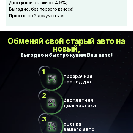
Доступно:
ставки от
4.9%
;
Выгодно:
без первого взноса!
Просто:
по 2 документам
Обменяй свой старый авто на
новый,
прозрачная
процедура
бесплатная
диагностика
оценка
вашего авто