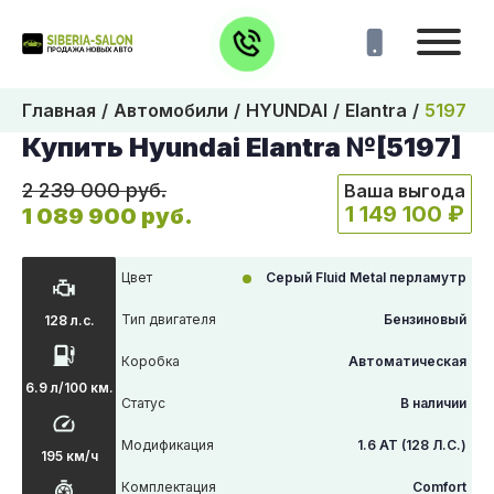
Главная
Автомобили
HYUNDAI
Elantra
5197
Купить Hyundai Elantra №[5197]
2 239 000 руб.
Ваша выгода
1 149 100 ₽
1 089 900 руб.
Цвет
Серый Fluid Metal перламутр
Тип двигателя
Бензиновый
128 л.с.
Коробка
Автоматическая
6.9 л/100 км.
Статус
В наличии
Модификация
1.6 AT (128 Л.С.)
195 км/ч
Комплектация
Comfort