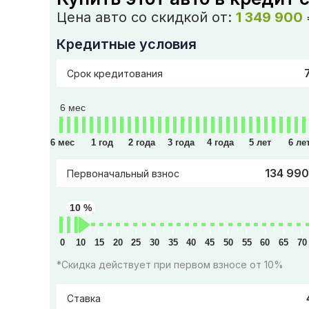
Цена авто со скидкой от:
1 349 900
Кредитные условия
Срок кредитования
6 мес
6 мес
1 год
2 года
3 года
4 года
5 лет
6 ле
134 990
Первоначальный взнос
10 %
0
10
15
20
25
30
35
40
45
50
55
60
65
70
*Скидка действует при первом взносе от 10%
Ставка