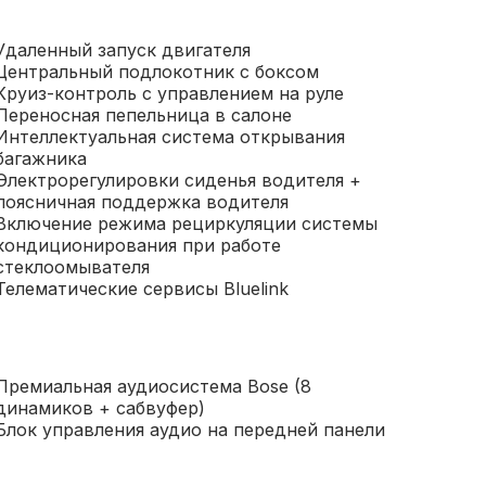
Удаленный запуск двигателя
Центральный подлокотник с боксом
Круиз-контроль с управлением на руле
Переносная пепельница в салоне
Интеллектуальная система открывания
багажника
Электрорегулировки сиденья водителя +
поясничная поддержка водителя
Включение режима рециркуляции системы
кондиционирования при работе
стеклоомывателя
Телематические сервисы Bluelink
Премиальная аудиосистема Bose (8
динамиков + сабвуфер)
Блок управления аудио на передней панели