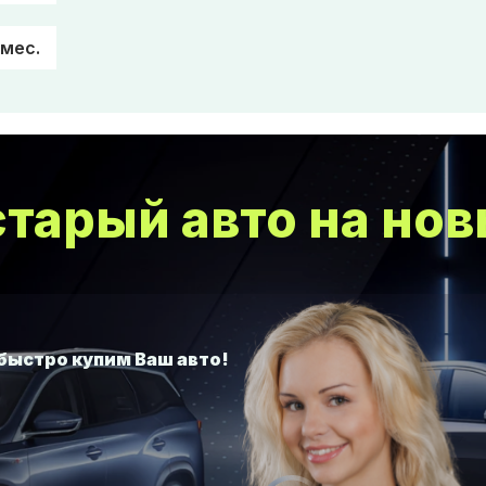
/мес.
тарый авто на нов