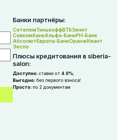
Банки партнёры:
Сетелем
Тинькофф
ВТБ
Зенит
Совкомбанк
Альфа-Банк
РН-Банк
Абсолют
Европа-Банк
Оранж
Квант
Экспо
Плюсы кредитования в siberia-
salon:
Доступно:
ставки от
4.9%
;
Выгодно:
без первого взноса!
Просто:
по 2 документам