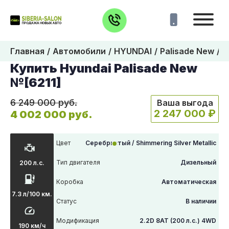
Главная
Автомобили
HYUNDAI
Palisade New
6
Купить Hyundai Palisade New
№[6211]
6 249 000 руб.
Ваша выгода
2 247 000 ₽
4 002 000 руб.
Цвет
Серебристый / Shimmering Silver Metallic
Тип двигателя
Дизельный
200 л.с.
Коробка
Автоматическая
7.3 л/100 км.
Статус
В наличии
Модификация
2.2D 8AT (200 л.с.) 4WD
190 км/ч