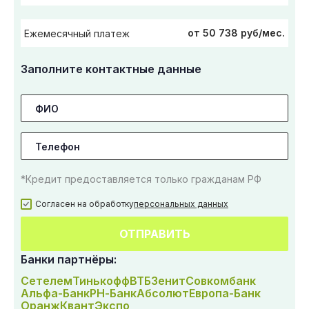
от 50 738 руб/мес.
Ежемесячный платеж
Заполните контактные данные
*Кредит предоставляется только гражданам РФ
Согласен на обработку
персональных данных
ОТПРАВИТЬ
Банки партнёры:
Сетелем
Тинькофф
ВТБ
Зенит
Совкомбанк
Альфа-Банк
РН-Банк
Абсолют
Европа-Банк
Оранж
Квант
Экспо