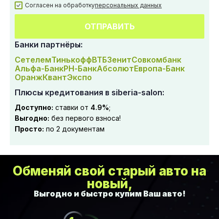
Согласен на обработку
персональных данных
ОТПРАВИТЬ
Банки партнёры:
Сетелем
Тинькофф
ВТБ
Зенит
Совкомбанк
Альфа-Банк
РН-Банк
Абсолют
Европа-Банк
Оранж
Квант
Экспо
Плюсы кредитования в siberia-salon:
Доступно:
ставки от
4.9%
;
Выгодно:
без первого взноса!
Просто:
по 2 документам
Обменяй свой старый авто на
новый,