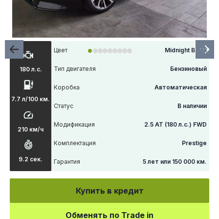
Цвет
Midnight Black
Тип двигателя
Бензиновый
180 л.с.
Коробка
Автоматическая
7.7 л/100 км.
Статус
В наличии
Модификация
2.5 АТ (180 л.с.) FWD
210 км/ч
Комплектация
Prestige
9.2 сек.
Гарантия
5 лет или 150 000 км.
Купить в кредит
Обменять по Trade in