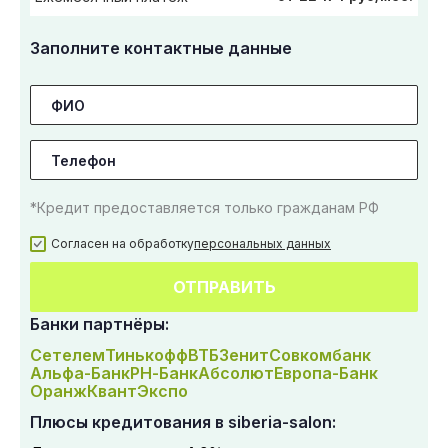
Заполните контактные данные
*Кредит предоставляется только гражданам РФ
Согласен на обработку
персональных данных
ОТПРАВИТЬ
Банки партнёры:
Сетелем
Тинькофф
ВТБ
Зенит
Совкомбанк
Альфа-Банк
РН-Банк
Абсолют
Европа-Банк
Оранж
Квант
Экспо
Плюсы кредитования в siberia-salon: