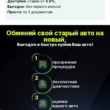
Доступно:
ставки от
4.9%
;
Выгодно:
без первого взноса!
Просто:
по 2 документам
Обменяй свой старый авто на
новый,
прозрачная
процедура
бесплатная
диагностика
оценка
вашего авто