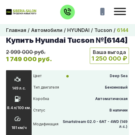
Главная
Автомобили
HYUNDAI
Tucson
6144
Купить Hyundai Tucson №[6144]
2 999 000 руб.
Ваша выгода
1 250 000 ₽
1 749 000 руб.
Цвет
Deep Sea
Тип двигателя
Бензиновый
149 л.с.
Коробка
Автоматическая
8.4 л/100 км.
Статус
В наличии
Smartstream G2.0 - 6AT - 4WD (149
Модификация
л.с.)
181 км/ч