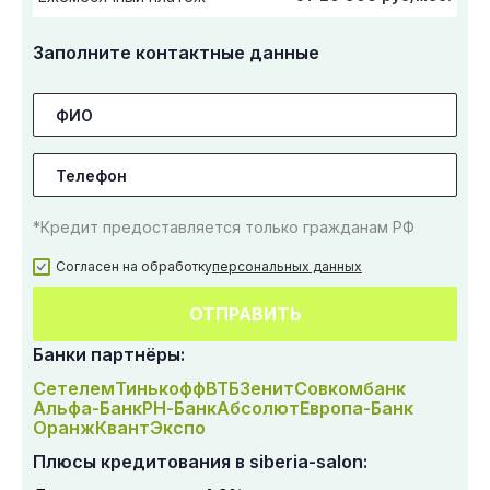
Заполните контактные данные
*Кредит предоставляется только гражданам РФ
Согласен на обработку
персональных данных
ОТПРАВИТЬ
Банки партнёры:
Сетелем
Тинькофф
ВТБ
Зенит
Совкомбанк
Альфа-Банк
РН-Банк
Абсолют
Европа-Банк
Оранж
Квант
Экспо
Плюсы кредитования в siberia-salon: