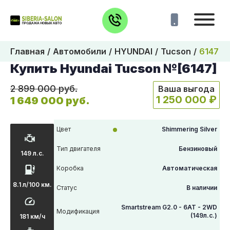
Главная
Автомобили
HYUNDAI
Tucson
6147
Купить Hyundai Tucson №[6147]
2 899 000 руб.
Ваша выгода
1 250 000 ₽
1 649 000 руб.
Цвет
Shimmering Silver
Тип двигателя
Бензиновый
149 л.с.
Коробка
Автоматическая
8.1 л/100 км.
Статус
В наличии
Smartstream G2.0 - 6AT - 2WD
Модификация
(149л.с.)
181 км/ч