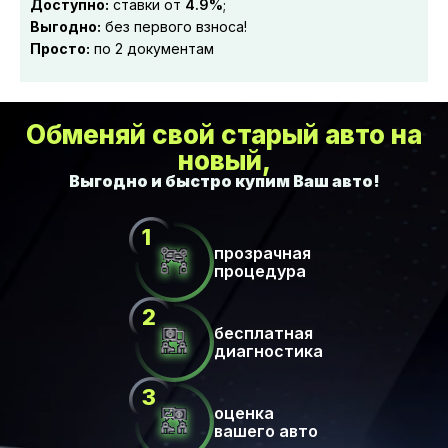
Доступно:
ставки от
4.9%
;
Выгодно:
без первого взноса!
Просто:
по 2 документам
Обменяй свой старый авто на
новый,
прозрачная
процедура
бесплатная
диагностика
оценка
вашего авто