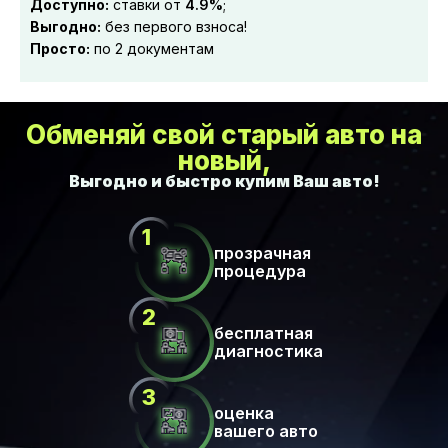
Доступно:
ставки от
4.9%
;
Выгодно:
без первого взноса!
Просто:
по 2 документам
Обменяй свой старый авто на
новый,
прозрачная
процедура
бесплатная
диагностика
оценка
вашего авто