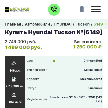
Главная
Автомобили
HYUNDAI
Tucson
6149
Купить Hyundai Tucson №[6149]
2 749 000 руб.
Ваша выгода
1 250 000 ₽
1 499 000 руб.
Цвет
Crimson Red
Тип двигателя
Бензиновый
149 л.с.
Коробка
Механическая
7.7 л/100 км.
Статус
В наличии
Smartstream G2.0 - 6MT - 2WD (149
Модификация
л.с.)
184 км/ч