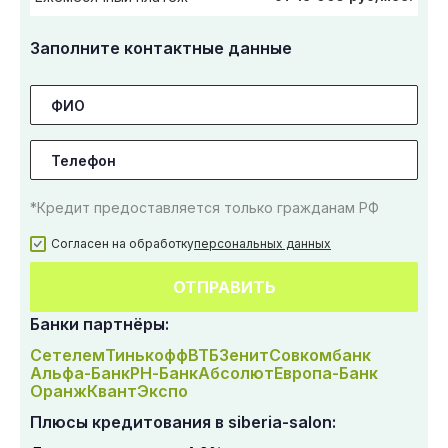
Заполните контактные данные
*Кредит предоставляется только гражданам РФ
Согласен на обработку
персональных данных
ОТПРАВИТЬ
Банки партнёры:
Сетелем
Тинькофф
ВТБ
Зенит
Совкомбанк
Альфа-Банк
РН-Банк
Абсолют
Европа-Банк
Оранж
Квант
Экспо
Плюсы кредитования в siberia-salon: