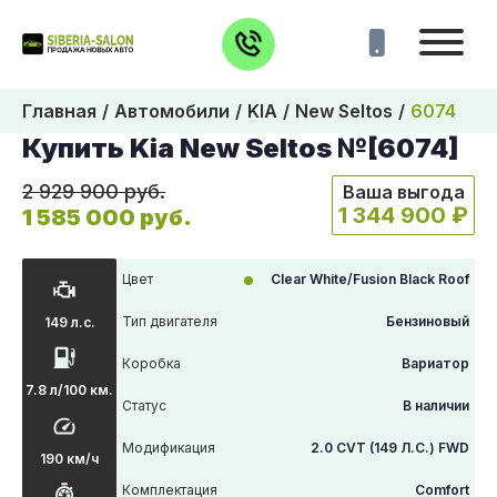
Главная
Автомобили
KIA
New Seltos
6074
Купить Kia New Seltos №[6074]
2 929 900 руб.
Ваша выгода
1 344 900 ₽
1 585 000 руб.
Цвет
Clear White/Fusion Black Roof
Тип двигателя
Бензиновый
149 л.с.
Коробка
Вариатор
7.8 л/100 км.
Статус
В наличии
Модификация
2.0 CVT (149 Л.С.) FWD
190 км/ч
Комплектация
Comfort