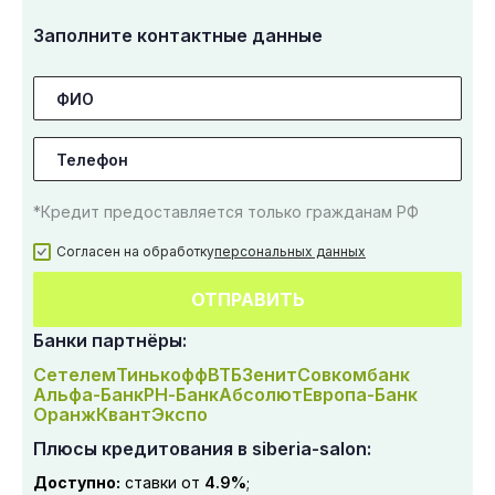
Заполните контактные данные
*Кредит предоставляется только гражданам РФ
Согласен на обработку
персональных данных
ОТПРАВИТЬ
Банки партнёры:
Сетелем
Тинькофф
ВТБ
Зенит
Совкомбанк
Альфа-Банк
РН-Банк
Абсолют
Европа-Банк
Оранж
Квант
Экспо
Плюсы кредитования в siberia-salon:
Доступно:
ставки от
4.9%
;