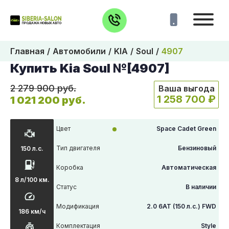
Главная
Автомобили
KIA
Soul
4907
Купить Kia Soul №[4907]
2 279 900 руб.
Ваша выгода
1 258 700 ₽
1 021 200 руб.
Цвет
Space Cadet Green
Тип двигателя
Бензиновый
150 л.с.
Коробка
Автоматическая
8 л/100 км.
Статус
В наличии
Модификация
2.0 6АТ (150 л.с.) FWD
186 км/ч
Комплектация
Style