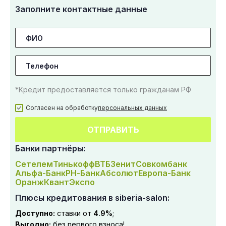
Заполните контактные данные
*Кредит предоставляется только гражданам РФ
Согласен на обработку
персональных данных
ОТПРАВИТЬ
Банки партнёры:
Сетелем
Тинькофф
ВТБ
Зенит
Совкомбанк
Альфа-Банк
РН-Банк
Абсолют
Европа-Банк
Оранж
Квант
Экспо
Плюсы кредитования в siberia-salon:
Доступно:
ставки от
4.9%
;
Выгодно:
без первого взноса!