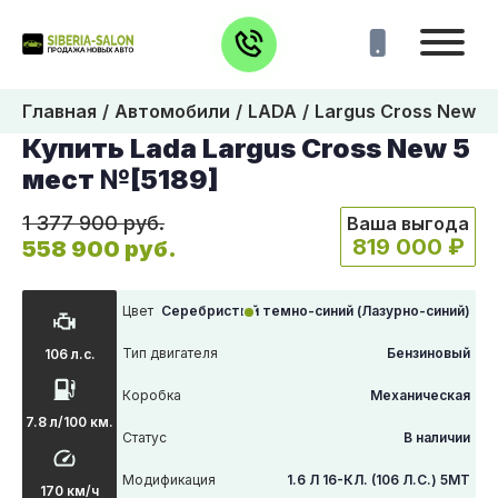
Главная
Автомобили
LADA
Largus Cross New 5
Купить Lada Largus Cross New 5
мест №[5189]
1 377 900 руб.
Ваша выгода
819 000 ₽
558 900 руб.
Цвет
Cеребристый темно-синий (Лазурно-синий)
Тип двигателя
Бензиновый
106 л.с.
Коробка
Механическая
7.8 л/100 км.
Статус
В наличии
Модификация
1.6 Л 16-КЛ. (106 Л.С.) 5МТ
170 км/ч