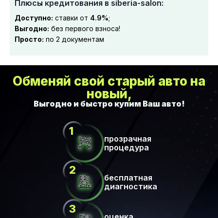
Плюсы кредитования в siberia-salon:
Доступно:
ставки от
4.9%
;
Выгодно:
без первого взноса!
Просто:
по 2 документам
Обменяй свой старый авто на
новый,
прозрачная
процедура
бесплатная
диагностика
оценка