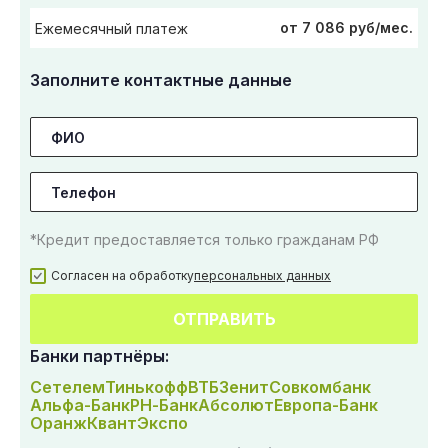
от 7 086 руб/мес.
Ежемесячный платеж
Заполните контактные данные
*Кредит предоставляется только гражданам РФ
Согласен на обработку
персональных данных
ОТПРАВИТЬ
Банки партнёры:
Сетелем
Тинькофф
ВТБ
Зенит
Совкомбанк
Альфа-Банк
РН-Банк
Абсолют
Европа-Банк
Оранж
Квант
Экспо